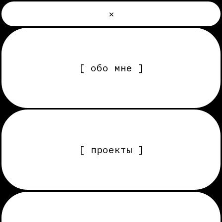
×
[ обо мне ]
[ проекты ]
[ услуги, этапы работы ]