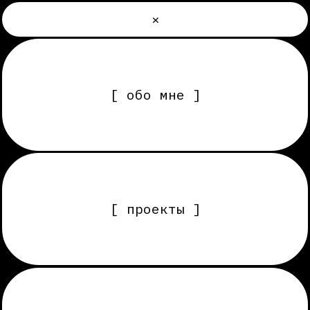
×
[ обо мне ]
[ проекты ]
[ услуги, этапы работы ]