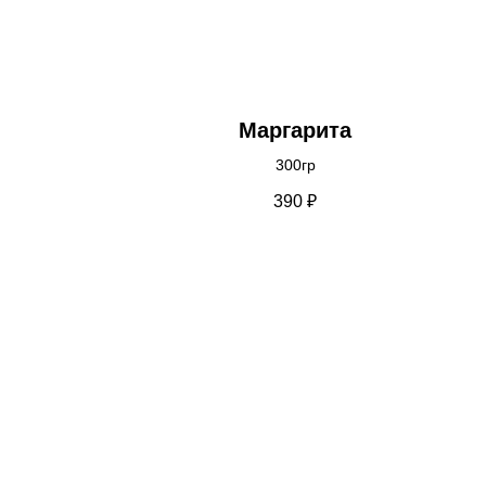
Маргарита
300гр
390
₽