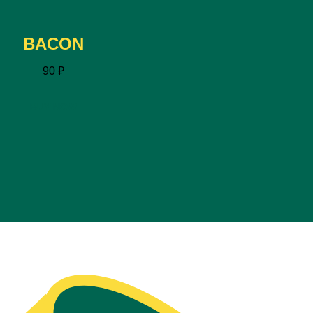
BACON
90
₽
BUY NOW