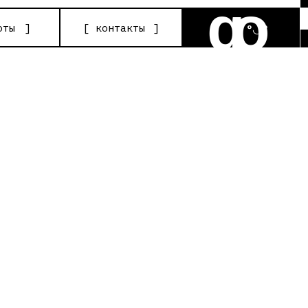
go
[
контакты
]
°◡°