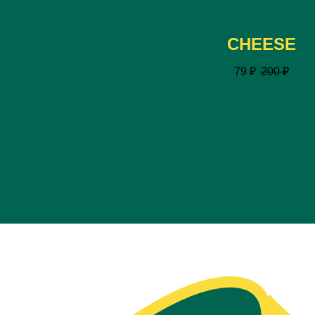
CHEESE
79
₽
200
₽
BUY NOW