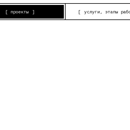
роекты
]
[
услуги, этапы работы
]