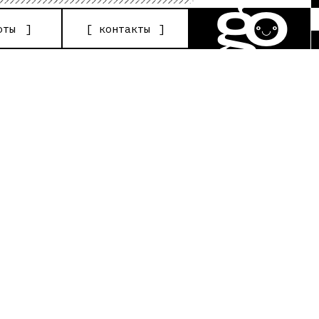
go
[
контакты
]
°◡°