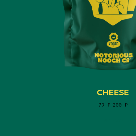
CHEESE
79
₽
200
₽
BUY NOW