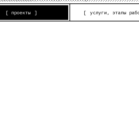
роекты
]
[
услуги, этапы работы
]