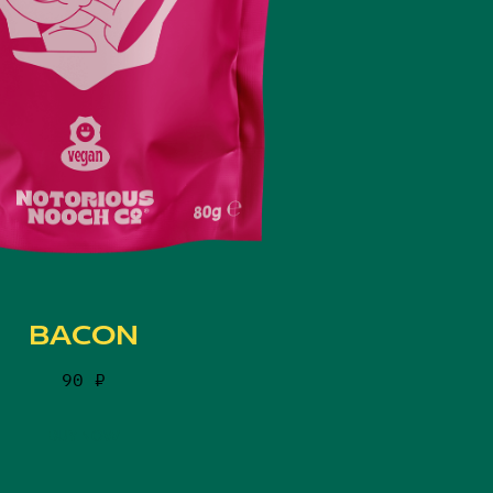
BACON
90
₽
BUY NOW