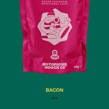
меню
BACON
90
₽