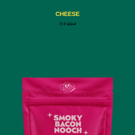
CHEESE
79
₽
200
₽
BUY NOW