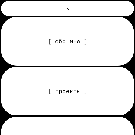
×
[ обо мне ]
[ проекты ]
[ услуги, этапы работы ]