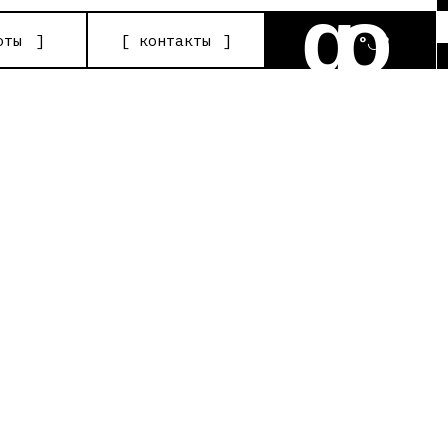
go
[
контакты
]
°◡°