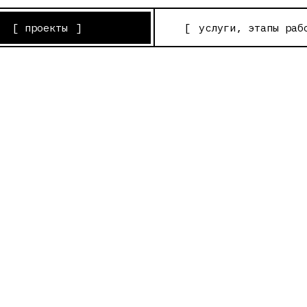
роекты
]
[
услуги, этапы работы
]