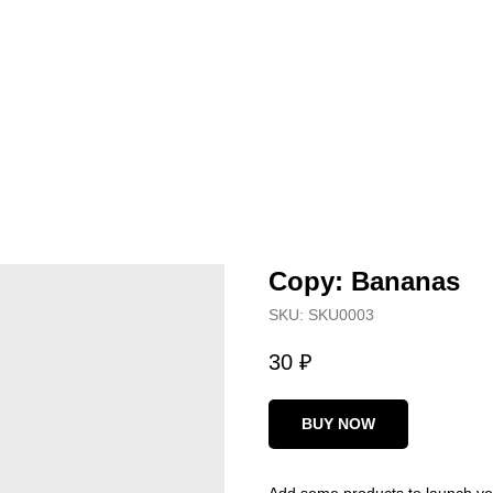
Copy: Bananas
SKU:
SKU0003
30
₽
BUY NOW
Add some products to launch yo